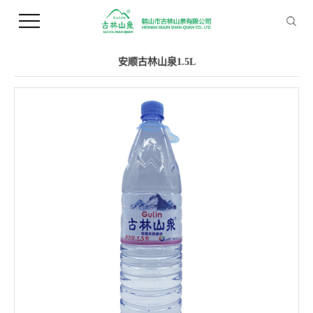
您当前的位置 ：
首 页
>>
产品中心
>>
支装水
安顺古林山泉1.5L