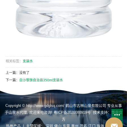
相关标签：
支装水
上一篇：没有了
下一篇：
白沙黎族自治县350ml支装水
Copyright © http://www.gdglsq.com/ 鹤山市古林山泉有限公司 专业从事
于
山泉水代理
, 欢迎来电咨询!
粤ICP备2020080919号
技术支持：
华企立
方
热推产品
| 主营区域：
深圳
佛山
东莞
惠州
茂名
江门
珠海
揭阳
肇庆