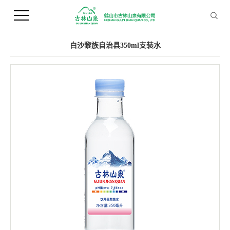
您当前的位置 ：
首 页
>>
产品中心
>>
支装水
白沙黎族自治县350ml支装水