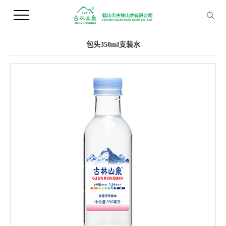
您当前的位置 ：
首 页
>>
产品中心
>>
支装水
包头350ml支装水