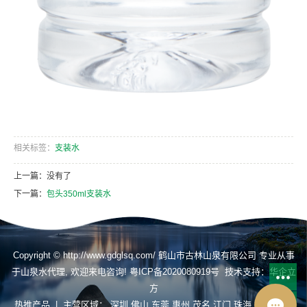
相关标签：
支装水
上一篇：没有了
下一篇：
包头350ml支装水
Copyright © http://www.gdglsq.com/ 鹤山市古林山泉有限公司 专业从事
于
山泉水代理
, 欢迎来电咨询!
粤ICP备2020080919号
技术支持：
华企立
方
热推产品
| 主营区域：
深圳
佛山
东莞
惠州
茂名
江门
珠海
揭阳
肇庆