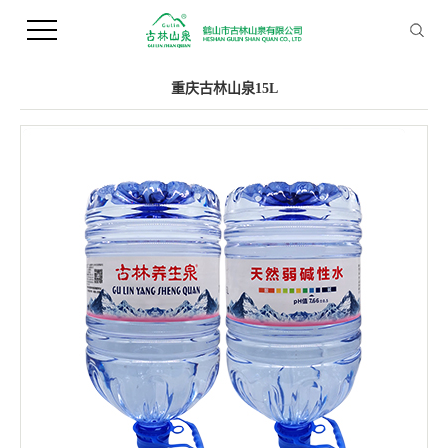
您当前的位置 ：
首 页
>>
产品中心
>>
桶装水
重庆古林山泉15L