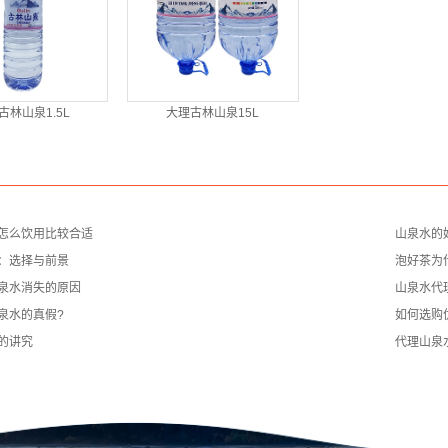
古林山泉1.5L
大理古林山泉15L
怎么饮用比较合适
山泉水的
：选择与前景
泡好茶为
泉水消失的原因
山泉水代
泉水的真假?
如何选购
的讲究
代理山泉