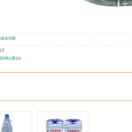
山泉水代理
有了
理古林山泉15L