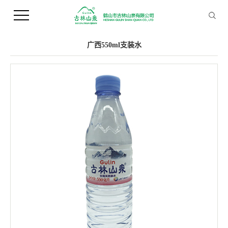
您当前的位置 ：
首 页
>>
产品中心
>>
支装水
广西550ml支装水