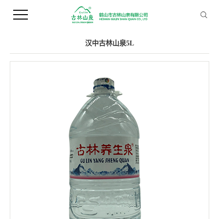
您当前的位置 ：
首 页
>>
产品中心
>>
桶装水
汉中古林山泉5L