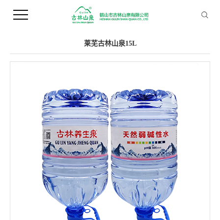
您当前的位置 ：
首 页
>>
产品中心
>>
桶装水
莱芜古林山泉15L