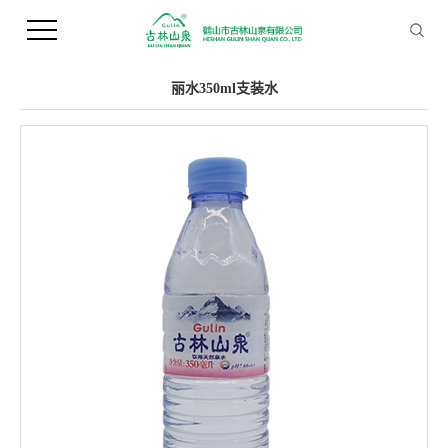
您当前的位置 ：
首 页
>>
产品中心
>>
支装水
丽水350ml支装水