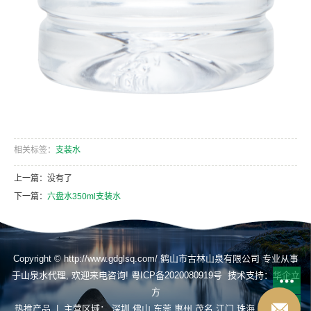
相关标签：
支装水
上一篇：没有了
下一篇：
六盘水350ml支装水
Copyright © http://www.gdglsq.com/ 鹤山市古林山泉有限公司 专业从事
于
山泉水代理
, 欢迎来电咨询!
粤ICP备2020080919号
技术支持：
华企立
方
热推产品
| 主营区域：
深圳
佛山
东莞
惠州
茂名
江门
珠海
揭阳
肇庆