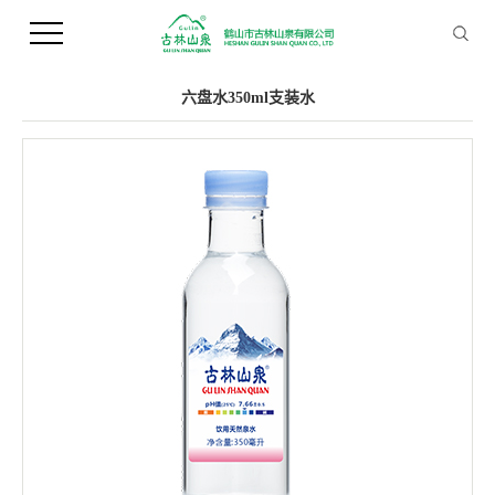
您当前的位置 ：
首 页
>>
产品中心
>>
支装水
六盘水350ml支装水