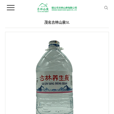
您当前的位置 ：
首 页
>>
产品中心
>>
桶装水
茂名古林山泉5L