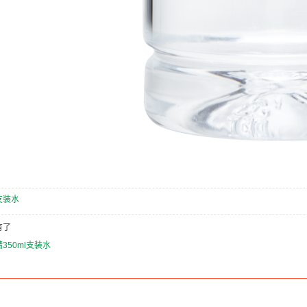
支装水
有了
350ml支装水