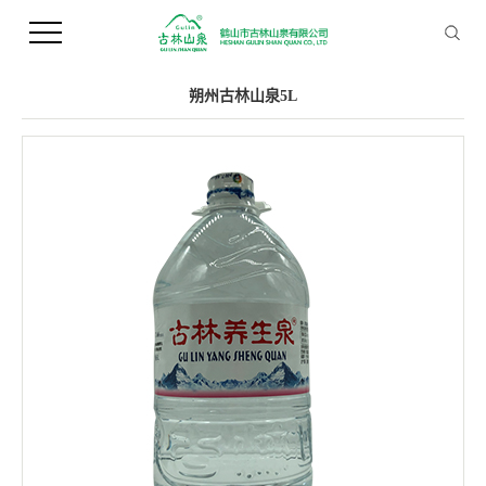
您当前的位置 ：
首 页
>>
产品中心
>>
桶装水
朔州古林山泉5L