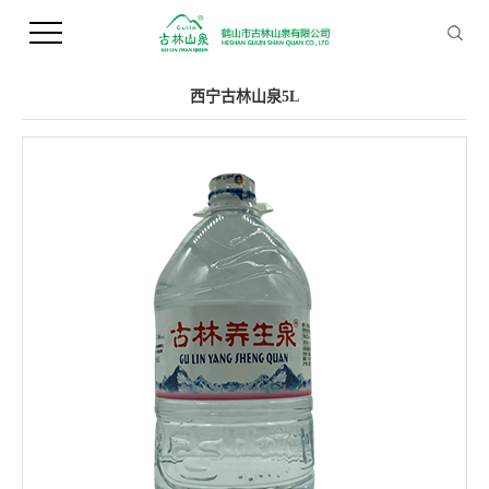
您当前的位置 ：
首 页
>>
产品中心
>>
桶装水
西宁古林山泉5L