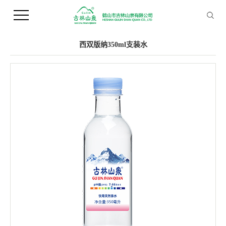
您当前的位置 ：
首 页
>>
产品中心
>>
支装水
西双版纳350ml支装水