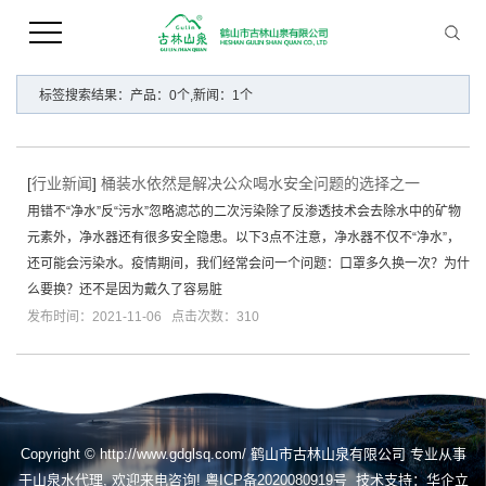
您当前的位置 ：
首 页
>> 标签搜索
标签搜索结果：产品：0个,新闻：1个
[
行业新闻
]
桶装水依然是解决公众喝水安全问题的选择之一
用错不“净水”反“污水”忽略滤芯的二次污染除了反渗透技术会去除水中的矿物
元素外，净水器还有很多安全隐患。以下3点不注意，净水器不仅不“净水”，
还可能会污染水。疫情期间，我们经常会问一个问题：口罩多久换一次？为什
么要换？还不是因为戴久了容易脏
发布时间：2021-11-06 点击次数：310
Copyright © http://www.gdglsq.com/ 鹤山市古林山泉有限公司 专业从事
于
山泉水代理
, 欢迎来电咨询!
粤ICP备2020080919号
技术支持：
华企立