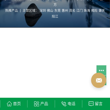
方
热推产品
| 主营区域：
深圳
佛山
东莞
惠州
茂名
江门
珠海
揭阳
肇庆
阳江
首页
产品
电话
留言