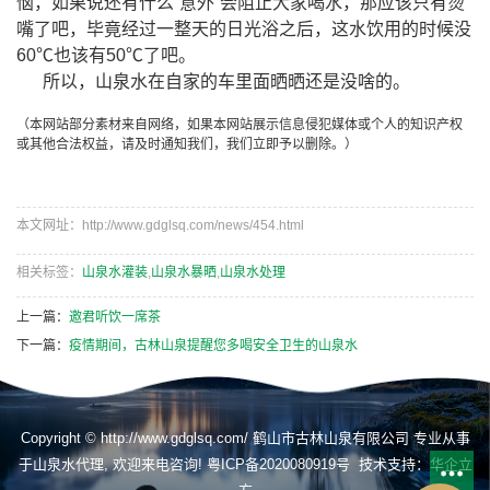
恼，如果说还有什么“意外”会阻止大家喝水，那应该只有烫
嘴了吧，毕竟经过一整天的日光浴之后，这水饮用的时候没
60℃也该有50℃了吧。
所以，山泉水在自家的车里面晒晒还是没啥的。
（本网站部分素材来自网络，如果本网站展示信息侵犯媒体或个人的知识产权
或其他合法权益，请及时通知我们，我们立即予以删除。）
本文网址：http://www.gdglsq.com/news/454.html
相关标签：
山泉水灌装
,
山泉水暴晒
,
山泉水处理
上一篇：
邀君听饮一席茶
下一篇：
疫情期间，古林山泉提醒您多喝安全卫生的山泉水
Copyright © http://www.gdglsq.com/ 鹤山市古林山泉有限公司 专业从事
于
山泉水代理
, 欢迎来电咨询!
粤ICP备2020080919号
技术支持：
华企立