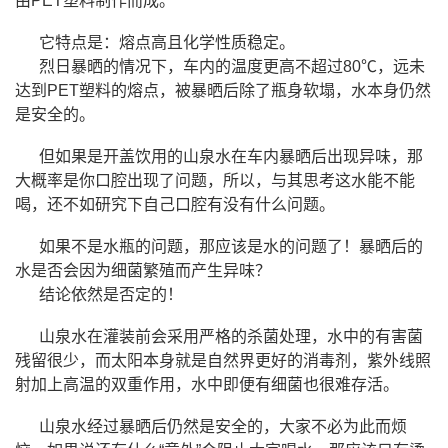
由PET塑料制作而成。
它特点是：熔点高且化学性质稳定。
烈日暴晒的情况下，车内的温度更高不超过80℃，远未
达到PET塑料的熔点，被暴晒后除了瓶身软塌，水本身仍然
是安全的。
但如果是开盖饮用的山泉水在车内暴晒后出现异味，那
大概率是你口腔出现了问题，所以，与其思考这水能不能
喝，还不如研究下自己口腔有没有什么问题。
如果不是水瓶的问题，那应该是水的问题了！暴晒后的
水是否会因为细菌繁殖而产生异味？
结论依然是否定的！
山泉水在灌装前会采用严格的杀菌处理，水中的有害菌
残留很少，而太阳本身就是自然界更好的消毒剂，紫外线照
射加上高温的双重作用，水中即便有细菌也很难存活。
山泉水经过暴晒后仍然是安全的，大家不必为此而烦