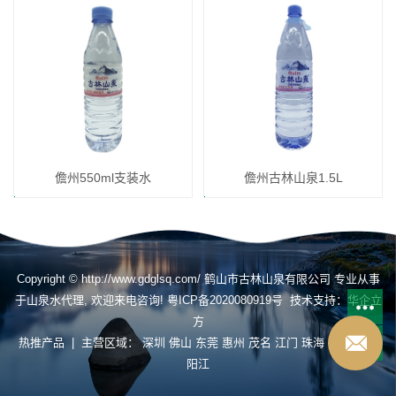
儋州550ml支装水
儋州古林山泉1.5L
Copyright © http://www.gdglsq.com/ 鹤山市古林山泉有限公司 专业从事
于
山泉水代理
, 欢迎来电咨询!
粤ICP备2020080919号
技术支持：
华企立
方
热推产品
| 主营区域：
深圳
佛山
东莞
惠州
茂名
江门
珠海
揭阳
肇庆
阳江