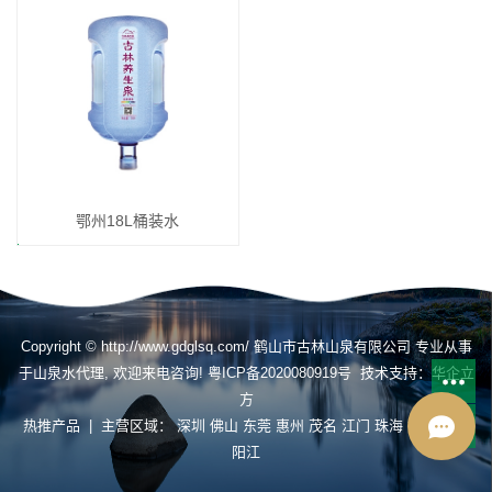
鄂州18L桶装水
Copyright © http://www.gdglsq.com/ 鹤山市古林山泉有限公司 专业从事
于
山泉水代理
, 欢迎来电咨询!
粤ICP备2020080919号
技术支持：
华企立
方
热推产品
| 主营区域：
深圳
佛山
东莞
惠州
茂名
江门
珠海
揭阳
肇庆
阳江