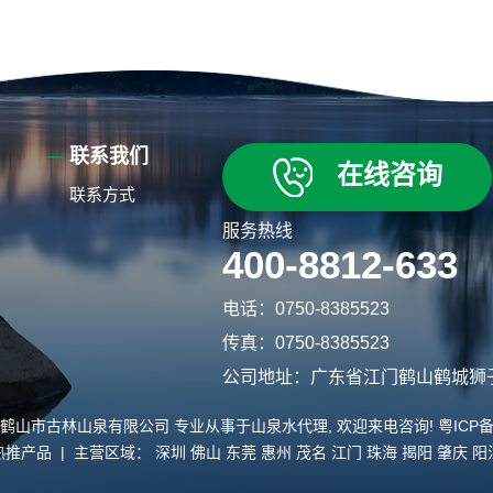
联系我们
在线咨询
联系方式
服务热线
400-8812-633
电话：0750-8385523
传真：0750-8385523
公司地址：广东省江门鹤山鹤城狮
lsq.com/ 鹤山市古林山泉有限公司 专业从事于
山泉水代理
, 欢迎来电咨询!
粤ICP备
热推产品
| 主营区域：
深圳
佛山
东莞
惠州
茂名
江门
珠海
揭阳
肇庆
阳