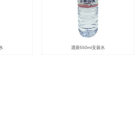
水
酒泉550ml支装水