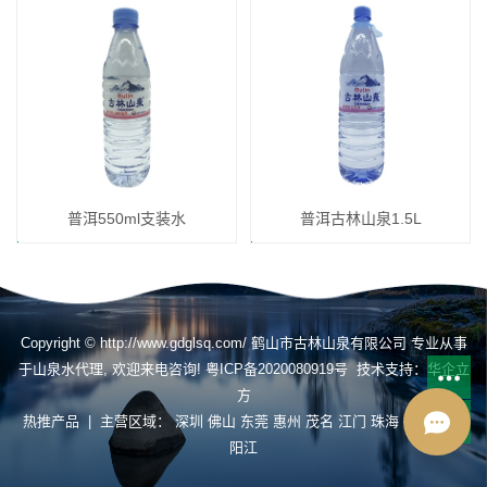
普洱550ml支装水
普洱古林山泉1.5L
Copyright © http://www.gdglsq.com/ 鹤山市古林山泉有限公司 专业从事
于
山泉水代理
, 欢迎来电咨询!
粤ICP备2020080919号
技术支持：
华企立
方
热推产品
| 主营区域：
深圳
佛山
东莞
惠州
茂名
江门
珠海
揭阳
肇庆
阳江