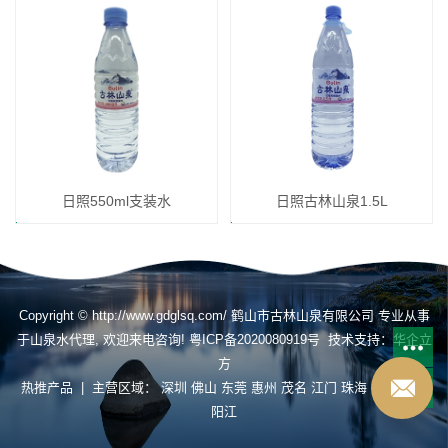
日照550ml支装水
日照古林山泉1.5L
Copyright © http://www.gdglsq.com/ 鹤山市古林山泉有限公司 专业从事
于
山泉水代理
, 欢迎来电咨询!
粤ICP备2020080919号
技术支持：
华企立
方
热推产品
| 主营区域：
深圳
佛山
东莞
惠州
茂名
江门
珠海
揭阳
肇庆
阳江