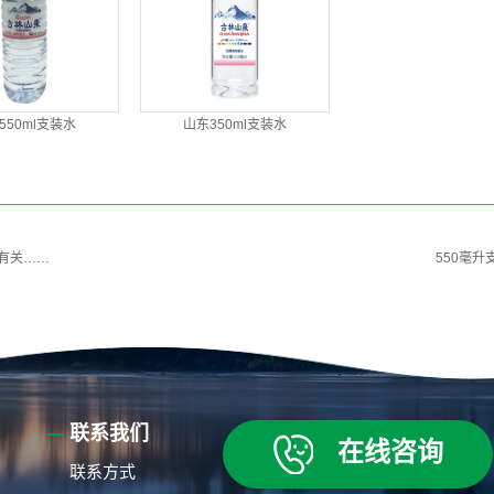
550ml支装水
山东350ml支装水
有关……
550毫
联系我们
在线咨询
联系方式