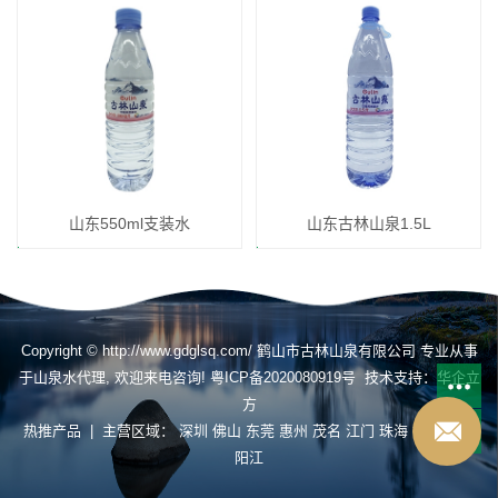
山东550ml支装水
山东古林山泉1.5L
Copyright © http://www.gdglsq.com/ 鹤山市古林山泉有限公司 专业从事
于
山泉水代理
, 欢迎来电咨询!
粤ICP备2020080919号
技术支持：
华企立
方
热推产品
| 主营区域：
深圳
佛山
东莞
惠州
茂名
江门
珠海
揭阳
肇庆
阳江