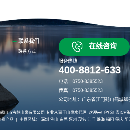
联系我们
在线咨询
联系方式
服务热线
400-8812-633
电话：0750-8385523
传真：0750-8385523
公司地址：广东省江门鹤山鹤城狮
lsq.com/ 鹤山市古林山泉有限公司 专业从事于
山泉水代理
, 欢迎来电咨询!
粤ICP备
热推产品
| 主营区域：
深圳
佛山
东莞
惠州
茂名
江门
珠海
揭阳
肇庆
阳