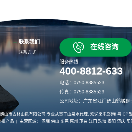
联系我们
在线咨询
联系方式
服务热线
400-8812-633
电话：0750-8385523
传真：0750-8385523
公司地址：广东省江门鹤山鹤城狮
lsq.com/ 鹤山市古林山泉有限公司 专业从事于
山泉水代理
, 欢迎来电咨询!
粤ICP备
热推产品
| 主营区域：
深圳
佛山
东莞
惠州
茂名
江门
珠海
揭阳
肇庆
阳