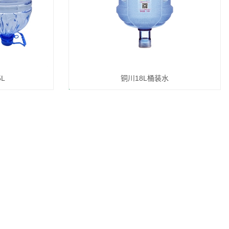
L
铜川18L桶装水