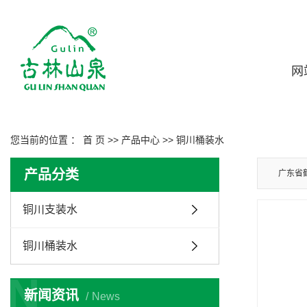
网
您当前的位置 ：
首 页
>>
产品中心
>>
铜川桶装水
产品分类
广东省
铜川支装水
铜川桶装水
N
新闻资讯
News