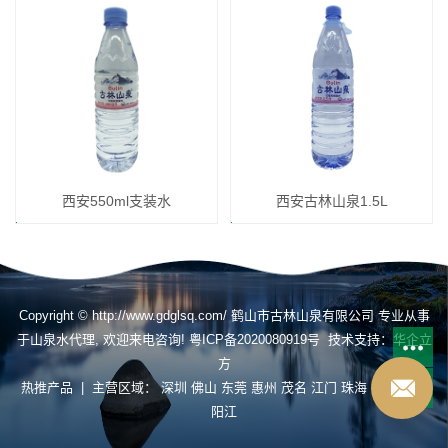
西安550ml支装水
西安古林山泉1.5L
Copyright © http://www.gdglsq.com/ 鹤山市古林山泉有限公司 专业从事
于
山泉水代理
, 欢迎来电咨询!
粤ICP备2020080919号
技术支持：
华企立
方
热推产品
| 主营区域：
深圳
佛山
东莞
惠州
茂名
江门
珠海
揭阳
肇庆
阳江