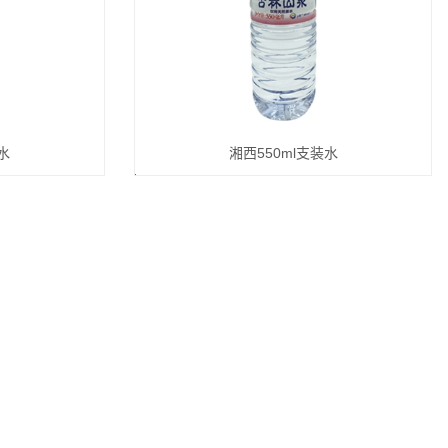
水
湘西550ml支装水