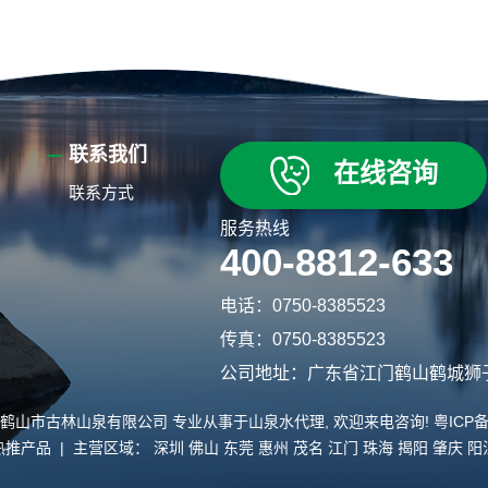
联系我们
在线咨询
联系方式
服务热线
400-8812-633
电话：0750-8385523
传真：0750-8385523
公司地址：广东省江门鹤山鹤城狮
lsq.com/ 鹤山市古林山泉有限公司 专业从事于
山泉水代理
, 欢迎来电咨询!
粤ICP备
热推产品
| 主营区域：
深圳
佛山
东莞
惠州
茂名
江门
珠海
揭阳
肇庆
阳