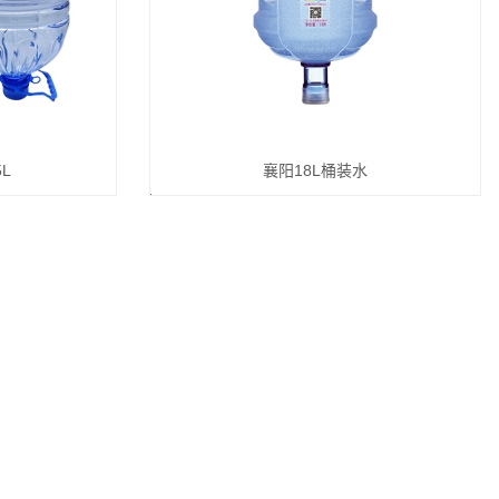
L
襄阳18L桶装水