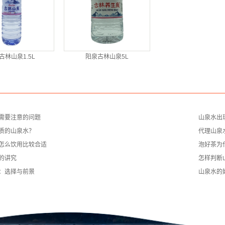
古林山泉1.5L
阳泉古林山泉5L
需要注意的问题
山泉水出
质的山泉水？
代理山泉
怎么饮用比较合适
泡好茶为
的讲究
怎样判断
：选择与前景
山泉水的