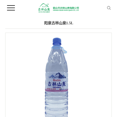
您当前的位置 ：
首 页
>>
产品中心
>>
支装水
阳泉古林山泉1.5L