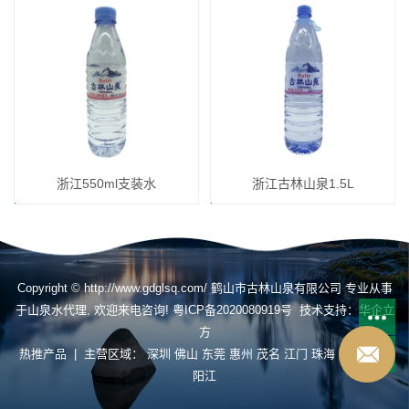
浙江550ml支装水
浙江古林山泉1.5L
Copyright © http://www.gdglsq.com/ 鹤山市古林山泉有限公司 专业从事
于
山泉水代理
, 欢迎来电咨询!
粤ICP备2020080919号
技术支持：
华企立
方
热推产品
| 主营区域：
深圳
佛山
东莞
惠州
茂名
江门
珠海
揭阳
肇庆
阳江