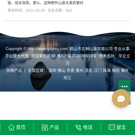
饭、烧水泡茶。那么，这种野外山泉水真的更好
发布时间：2021-10-28 点击次数：683
Copyright © http://www.gdglsq.com/ 鹤山市古林山泉有限公司 专业从事
于
山泉水代理
, 欢迎来电咨询!
粤ICP备2020080919号
技术支持：
华企立
方
热推产品
| 主营区域：
深圳
佛山
东莞
惠州
茂名
江门
珠海
揭阳
肇庆
阳江
首页
产品
电话
留言