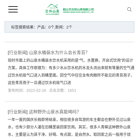
您当前的位置 ：
首 页
>> 标签搜索
标签搜索结果：产品：0个,新闻：2个
[
行业新闻
]
山泉水桶装水为什么会长青苔？
现时市面上的山泉水桶装水饮水机采用的是“气、水置换，开启式饮用”的设计
方案，具体工作原理为：有多少水从饮水机的水龙头流出来就有等量的空气通
过饮水机吸气口进入到桶里面。因空气中往往含有肉眼所不能见的青苔孢子，
这些青苔孢子一旦通过饮水机吸气口进
发布时间：2022-02-26 点击次数：1651
[
行业新闻
]
这种野外山泉水真能喝吗？
一年一度的国庆长假即将结束，相信很多自驾游的车主都会在野外见过山泉
水，也有少部分人灌在旧桶里装回家饮用。其实，很多人青睐这种野外山泉
水，主要是认为其干净、好喝、有点甜，是自然水。取回家之后一般用于烧