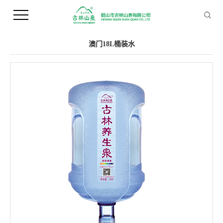
您当前的位置 ：
首 页
>>
产品中心
>>
桶装水
澳门18L桶装水