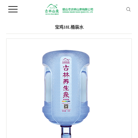
您当前的位置 ：
首 页
>>
产品中心
>>
桶装水
宝鸡18L桶装水