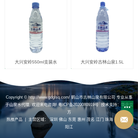
大兴安岭550ml支装水
大兴安岭古林山泉1.5L
Copyright © http://www.gdglsq.com/ 鹤山市古林山泉有限公司 专业从事
于
山泉水代理
, 欢迎来电咨询!
粤ICP备2020080919号
技术支持：
华企立
方
热推产品
| 主营区域：
深圳
佛山
东莞
惠州
茂名
江门
珠海
揭阳
肇庆
阳江