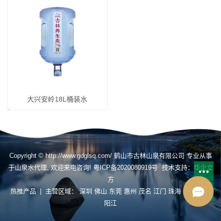
大兴安岭18L桶装水
Copyright © http://www.gdglsq.com/ 鹤山市古林山泉有限公司 专业从事
于
山泉水代理
, 欢迎来电咨询!
粤ICP备2020080919号
技术支持：
华企立
方
热推产品
| 主营区域：
深圳
佛山
东莞
惠州
茂名
江门
珠海
揭阳
肇庆
阳江