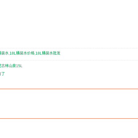
桶装水
,
18L桶装水价格
,
18L桶装水批发
莞古林山泉15L
有了