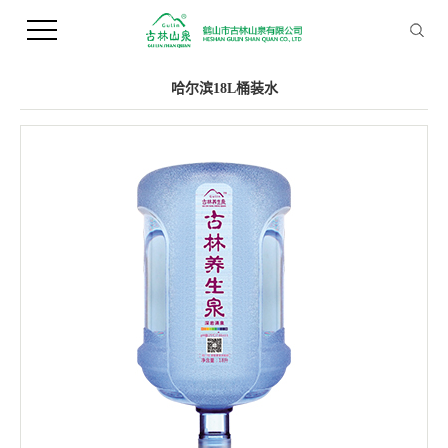
您当前的位置 ：
首 页
>>
产品中心
>>
桶装水
哈尔滨18L桶装水