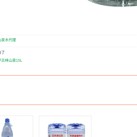
山泉水代理
有了
萨古林山泉15L