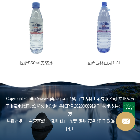
拉萨550ml支装水
拉萨古林山泉1.5L
Copyright © http://www.gdglsq.com/ 鹤山市古林山泉有限公司 专业从事
于
山泉水代理
, 欢迎来电咨询!
粤ICP备2020080919号
技术支持：
华企立
方
热推产品
| 主营区域：
深圳
佛山
东莞
惠州
茂名
江门
珠海
揭阳
肇庆
阳江