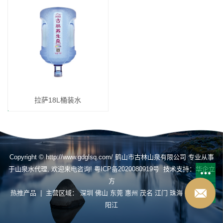
拉萨18L桶装水
Copyright © http://www.gdglsq.com/ 鹤山市古林山泉有限公司 专业从事
于
山泉水代理
, 欢迎来电咨询!
粤ICP备2020080919号
技术支持：
华企立
方
热推产品
| 主营区域：
深圳
佛山
东莞
惠州
茂名
江门
珠海
揭阳
肇庆
阳江