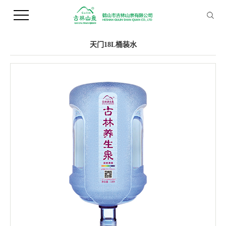
您当前的位置 ：
首 页
>>
产品中心
>>
桶装水
天门18L桶装水