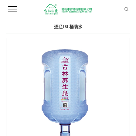
您当前的位置 ：
首 页
>>
产品中心
>>
桶装水
通辽18L桶装水