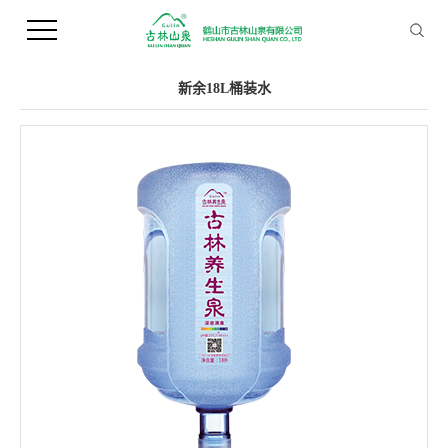
您当前的位置 ：
首 页
>>
产品中心
>>
桶装水
新余18L桶装水